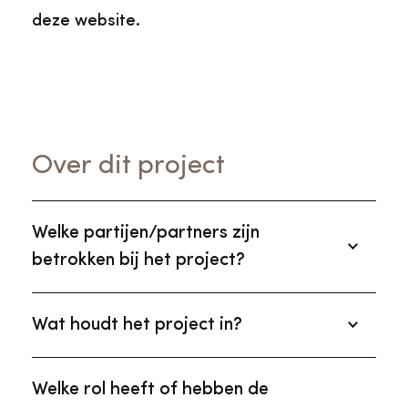
deze website.
Over dit project
Welke partijen/partners zijn
betrokken bij het project?
Geen externe partijen
Wat houdt het project in?
De Babbersmolen uit 1710 is de oudste
Welke rol heeft of hebben de
stenen poldermolen van Nederland. Hij is in