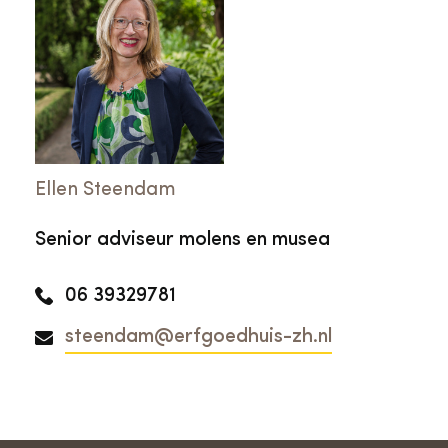
landschap. De Erfgoedparel is een grote
eer en blijk van waardering hoe met hulp
van vrijwilligers een klein vergeten stukje
land kan worden omgetoverd tot een
waardevolle plek voor de lokale
gemeenschap en een verrassende
Ellen Steendam
kennismaking met Nederland voor toeristen.
Senior adviseur molens en musea
06 39329781
steendam@erfgoedhuis-zh.nl