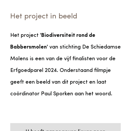
Veelgestelde vragen
Jaarstukken
Museumplatform Zuid-Holland
Het project in beeld
Ons team
Vacatures
Collectiebeheer
Het project '
Biodiversiteit rond de
Over de Monumentenwacht
Tarieven
Babbersmolen
' van stichting De Schiedamse
Geschiedenis van Zuid-Holland
Molens is een van de vijf finalisten voor de
Algemene voorwaarden
Erfgoedparel 2024. Onderstaand filmpje
Voorpagina Monumentenwacht
Ervenconsulent
geeft een beeld van dit project en laat
Bekijk meer over ons
coördinator Paul Sporken aan het woord.
Bekijk alle diensten
Deze video heeft cookies nodig
Bekijk de video op YouTube