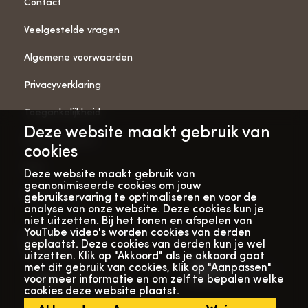
Contact
Veelgestelde vragen
Algemene voorwaarden
Privacyverklaring
Toegankelijkheid
Deze website maakt gebruik van
ANBI-gegevens
cookies
Pers
Deze website maakt gebruik van
geanonimiseerde cookies om jouw
Vacatures
gebruikservaring te optimaliseren en voor de
analyse van onze website. Deze cookies kun je
niet uitzetten. Bij het tonen en afspelen van
YouTube video's worden cookies van derden
Bekijk onze
Met dank aan
geplaatst. Deze cookies van derden kun je wel
verhalenwebsite
uitzetten. Klik op "Akkoord" als je akkoord gaat
met dit gebruik van cookies, klik op "Aanpassen"
voor meer informatie en om zelf te bepalen welke
cookies deze website plaatst.