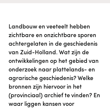
Veelgestelde vragen
Jaarstukken
Museumplatform Zuid-Holland
Ons team
Vacatures
Collectiebeheer
Landbouw en veeteelt hebben
zichtbare en onzichtbare sporen
Over de Monumentenwacht
Tarieven
Geschiedenis van Zuid-Holland
achtergelaten in de geschiedenis
van Zuid-Holland. Wat zijn de
Algemene voorwaarden
Voorpagina Monumentenwacht
Ervenconsulent
ontwikkelingen op het gebied van
onderzoek naar plattelands- en
Bekijk meer over ons
agrarische geschiedenis? Welke
Bekijk alle diensten
bronnen zijn hiervoor in het
(provinciaal) archief te vinden? En
waar liggen kansen voor