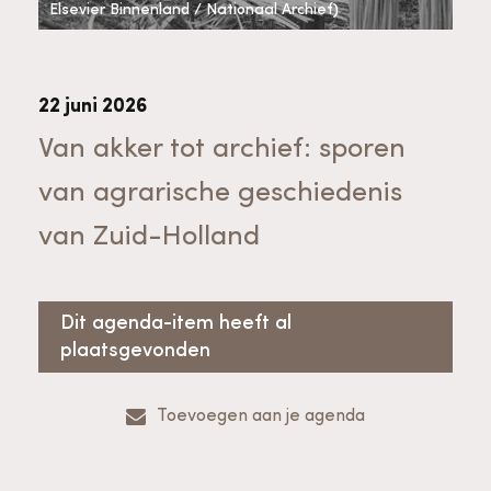
Bekijk alle thema's
Elsevier Binnenland / Nationaal Archief)
Provinciaal Steunpunt Cultureel Erfgoed
22 juni 2026
Ergoedvrijwilligersprijs
Van akker tot archief: sporen
van agrarische geschiedenis
Advies en ondersteuning voor
Thema's
van Zuid-Holland
vrijwilligers
Aanvraagformulier
Onze medewerkers
Downloads en nieuwsbrieven
Dit agenda-item heeft al
plaatsgevonden
Contact
Advies en ondersteuning voor
Tarieven en algemene voorwaarden
Raad van Toezicht
Toevoegen aan je agenda
erfgoedinstellingen en musea