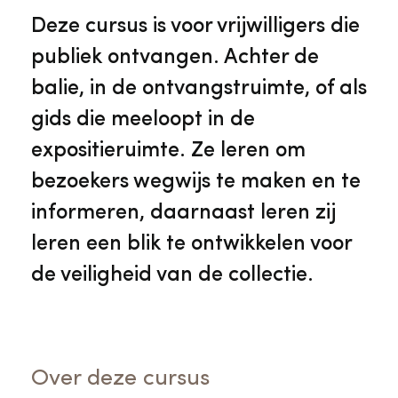
Veelgestelde vragen
Jaarstukken
Deze cursus is voor vrijwilligers die
Museumplatform Zuid-Holland
publiek ontvangen. Achter de
Ons team
Vacatures
balie, in de ontvangstruimte, of als
Collectiebeheer
gids die meeloopt in de
Over de Monumentenwacht
Tarieven
expositieruimte. Ze leren om
Geschiedenis van Zuid-Holland
bezoekers wegwijs te maken en te
Algemene voorwaarden
informeren, daarnaast leren zij
Voorpagina Monumentenwacht
Ervenconsulent
leren een blik te ontwikkelen voor
de veiligheid van de collectie.
Bekijk meer over ons
Bekijk alle diensten
Over deze cursus