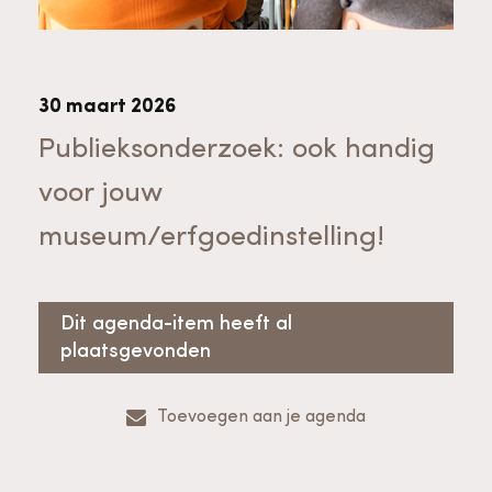
Bekijk alle thema's
Provinciaal Steunpunt Cultureel Erfgoed
30 maart 2026
Ergoedvrijwilligersprijs
Publieksonderzoek: ook handig
voor jouw
Advies en ondersteuning voor
Thema's
museum/erfgoedinstelling!
vrijwilligers
Aanvraagformulier
Onze medewerkers
Downloads en nieuwsbrieven
Dit agenda-item heeft al
plaatsgevonden
Contact
Advies en ondersteuning voor
Tarieven en algemene voorwaarden
Raad van Toezicht
Toevoegen aan je agenda
erfgoedinstellingen en musea