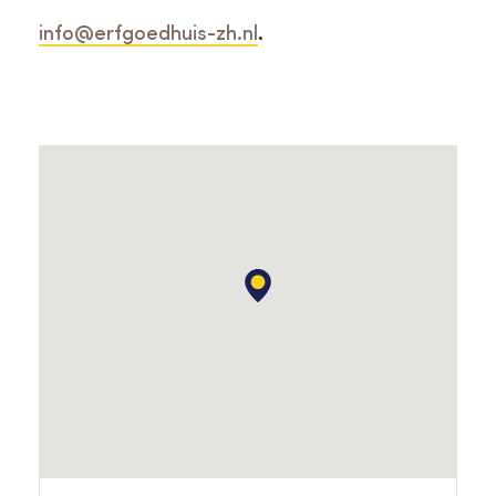
info@erfgoedhuis-zh.nl
.