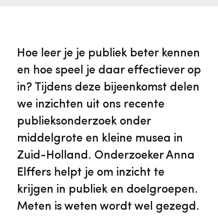
Veelgestelde vragen
Jaarstukken
Museumplatform Zuid-Holland
Ons team
Vacatures
Collectiebeheer
Hoe leer je je publiek beter kennen
en hoe speel je daar effectiever op
Over de Monumentenwacht
Tarieven
Geschiedenis van Zuid-Holland
in? Tijdens deze bijeenkomst delen
we inzichten uit ons recente
Algemene voorwaarden
Voorpagina Monumentenwacht
Ervenconsulent
publieksonderzoek onder
middelgrote en kleine musea in
Bekijk meer over ons
Zuid-Holland. Onderzoeker Anna
Bekijk alle diensten
Elffers helpt je om inzicht te
krijgen in publiek en doelgroepen.
Meten is weten wordt wel gezegd.