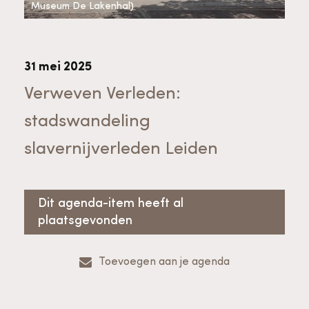
Bekijk alle thema's
Museum De Lakenhal)
Provinciaal Steunpunt Cultureel Erfgoed
31 mei 2025
Ergoedvrijwilligersprijs
Verweven Verleden:
stadswandeling
Advies en ondersteuning voor
Thema's
slavernijverleden Leiden
vrijwilligers
Aanvraagformulier
Onze medewerkers
Downloads en nieuwsbrieven
Dit agenda-item heeft al
plaatsgevonden
Contact
Advies en ondersteuning voor
Tarieven en algemene voorwaarden
Raad van Toezicht
Toevoegen aan je agenda
erfgoedinstellingen en musea