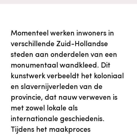
Veelgestelde vragen
Jaarstukken
Museumplatform Zuid-Holland
Ons team
Vacatures
Collectiebeheer
Momenteel werken inwoners in
verschillende Zuid-Hollandse
Over de Monumentenwacht
Tarieven
Geschiedenis van Zuid-Holland
steden aan onderdelen van een
monumentaal wandkleed. Dit
Algemene voorwaarden
Voorpagina Monumentenwacht
Ervenconsulent
kunstwerk verbeeldt het koloniaal
en slavernijverleden van de
Bekijk meer over ons
provincie, dat nauw verweven is
Bekijk alle diensten
met zowel lokale als
internationale geschiedenis.
Tijdens het maakproces