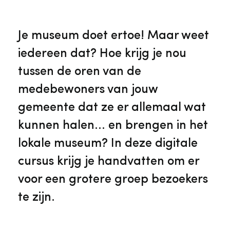
Veelgestelde vragen
Jaarstukken
Museumplatform Zuid-Holland
Je museum doet ertoe! Maar weet
Ons team
Vacatures
iedereen dat? Hoe krijg je nou
Collectiebeheer
tussen de oren van de
Over de Monumentenwacht
Tarieven
medebewoners van jouw
Geschiedenis van Zuid-Holland
gemeente dat ze er allemaal wat
Algemene voorwaarden
kunnen halen... en brengen in het
Voorpagina Monumentenwacht
Ervenconsulent
lokale museum? In deze digitale
cursus krijg je handvatten om er
Bekijk meer over ons
Bekijk alle diensten
voor een grotere groep bezoekers
te zijn.