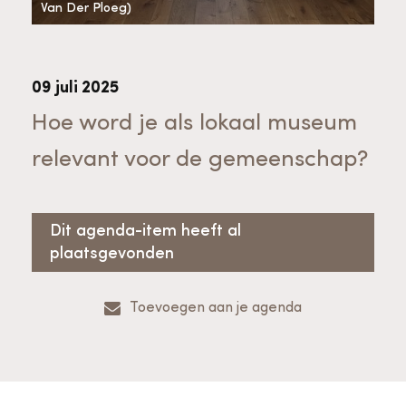
Bekijk alle thema's
Van Der Ploeg)
Provinciaal Steunpunt Cultureel Erfgoed
09 juli 2025
Ergoedvrijwilligersprijs
Hoe word je als lokaal museum
relevant voor de gemeenschap?
Advies en ondersteuning voor
Thema's
vrijwilligers
Aanvraagformulier
Onze medewerkers
Dit agenda-item heeft al
Downloads en nieuwsbrieven
plaatsgevonden
Contact
Toevoegen aan je agenda
Advies en ondersteuning voor
Tarieven en algemene voorwaarden
Raad van Toezicht
erfgoedinstellingen en musea