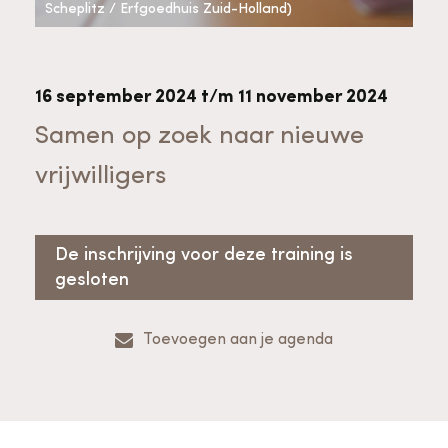
Bekijk alle thema's
Scheplitz / Erfgoedhuis Zuid-Holland)
Provinciaal Steunpunt Cultureel Erfgoed
16 september 2024 t/m 11 november 2024
Ergoedvrijwilligersprijs
Samen op zoek naar nieuwe
vrijwilligers
Advies en ondersteuning voor
Thema's
vrijwilligers
Aanvraagformulier
Onze medewerkers
De inschrijving voor deze training is
Downloads en nieuwsbrieven
gesloten
Contact
Toevoegen aan je agenda
Advies en ondersteuning voor
Tarieven en algemene voorwaarden
Raad van Toezicht
erfgoedinstellingen en musea