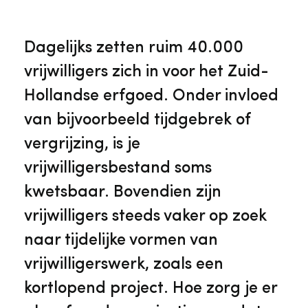
Veelgestelde vragen
Jaarstukken
Museumplatform Zuid-Holland
Dagelijks zetten ruim 40.000
Ons team
Vacatures
vrijwilligers zich in voor het Zuid-
Collectiebeheer
Hollandse erfgoed. Onder invloed
Over de Monumentenwacht
Tarieven
van bijvoorbeeld tijdgebrek of
Geschiedenis van Zuid-Holland
vergrijzing, is je
Algemene voorwaarden
vrijwilligersbestand soms
Voorpagina Monumentenwacht
Ervenconsulent
kwetsbaar. Bovendien zijn
vrijwilligers steeds vaker op zoek
Bekijk meer over ons
Bekijk alle diensten
naar tijdelijke vormen van
vrijwilligerswerk, zoals een
kortlopend project. Hoe zorg je er