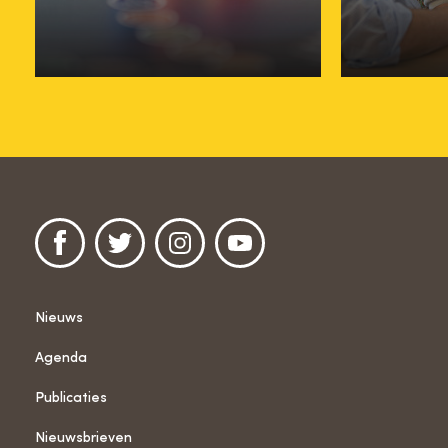
14 september
15 septe
Nieuws
Agenda
Publicaties
Nieuwsbrieven