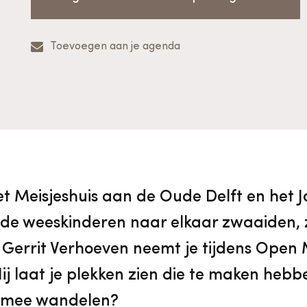
vrijwilligers
Aanvraagformulier
Onze medewerkers
Toevoegen aan je agenda
Contact
Contact & bereikbaarheid
Veelgestelde vragen
et Meisjeshuis aan de Oude Delft en het J
 de weeskinderen naar elkaar zwaaiden, 
Digitale toegankelijkheid
s Gerrit Verhoeven neemt je tijdens Op
ij laat je plekken zien die te maken heb
Pers
e mee wandelen?