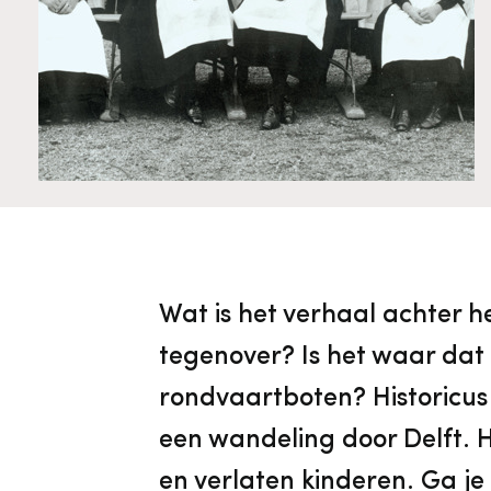
Cultureel Erfgoed
Diensten
Organisatie
Downloads en nieuwsbrieven
Publicaties
Nieuwsbrieven
Wat is het verhaal achter h
tegenover? Is het waar dat
rondvaartboten? Historicu
een wandeling door Delft. H
en verlaten kinderen. Ga j