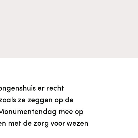
Algemene voorwaarden
Voorpagina Monumentenwacht
Ervenconsulent
Bekijk alle thema's
Bekijk meer over ons
Bekijk alle diensten
ongenshuis er recht
zoals ze zeggen op de
en Monumentendag mee op
ben met de zorg voor wezen