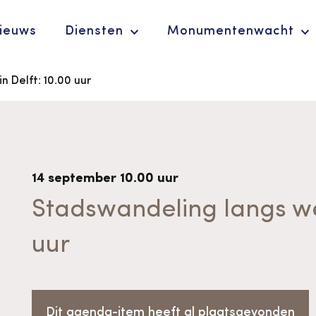
ieuws
Diensten
Monumentenwacht
 Delft: 10.00 uur
Ergoedvrijwilligersprijs
De Erfgoedparel
14 september 10.00 uur
Stadswandeling langs wee
uur
Advies en
ondersteuning voor
Dit agenda-item heeft al plaatsgevonden