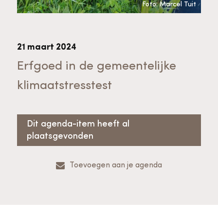
Bekijk alle thema's
Foto: Marcel Tuit
Provinciaal Steunpunt Cultureel Erfgoed
21 maart 2024
Ergoedvrijwilligersprijs
Erfgoed in de gemeentelijke
klimaatstresstest
Advies en ondersteuning voor
Thema's
vrijwilligers
Aanvraagformulier
Onze medewerkers
Dit agenda-item heeft al
Downloads en nieuwsbrieven
plaatsgevonden
Contact
Toevoegen aan je agenda
Advies en ondersteuning voor
Tarieven en algemene voorwaarden
Raad van Toezicht
erfgoedinstellingen en musea