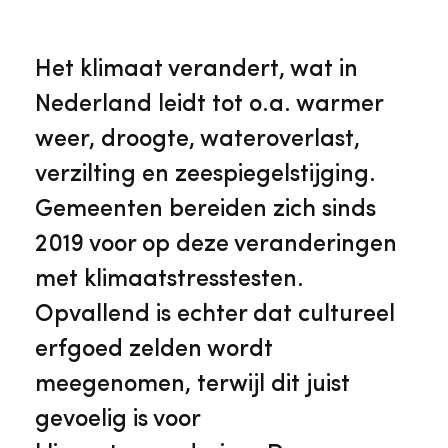
Veelgestelde vragen
Jaarstukken
Museumplatform Zuid-Holland
Het klimaat verandert, wat in
Ons team
Vacatures
Nederland leidt tot o.a. warmer
Collectiebeheer
weer, droogte, wateroverlast,
Over de Monumentenwacht
Tarieven
verzilting en zeespiegelstijging.
Geschiedenis van Zuid-Holland
Gemeenten bereiden zich sinds
Algemene voorwaarden
2019 voor op deze veranderingen
Voorpagina Monumentenwacht
Ervenconsulent
met klimaatstresstesten.
Opvallend is echter dat cultureel
Bekijk meer over ons
Bekijk alle diensten
erfgoed zelden wordt
meegenomen, terwijl dit juist
gevoelig is voor