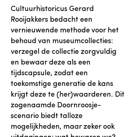
Veelgestelde vragen
Jaarstukken
Cultuurhistoricus Gerard
Museumplatform Zuid-Holland
Rooijakkers bedacht een
Ons team
Vacatures
vernieuwende methode voor het
Collectiebeheer
behoud van museumcollecties:
Over de Monumentenwacht
Tarieven
verzegel de collectie zorgvuldig
Geschiedenis van Zuid-Holland
en bewaar deze als een
Algemene voorwaarden
tijdscapsule, zodat een
Voorpagina Monumentenwacht
Ervenconsulent
toekomstige generatie de kans
krijgt deze te (her)waarderen. Dit
Bekijk meer over ons
zogenaamde Doornroosje-
Bekijk alle diensten
scenario biedt talloze
mogelijkheden, maar zeker ook