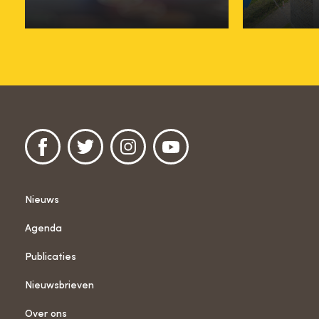
14 september
18 septe
Nieuws
Agenda
Publicaties
Nieuwsbrieven
Over ons