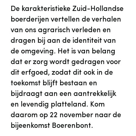
Veelgestelde vragen
Jaarstukken
De karakteristieke Zuid-Hollandse
Museumplatform Zuid-Holland
boerderijen vertellen de verhalen
Ons team
Vacatures
van ons agrarisch verleden en
Collectiebeheer
dragen bij aan de identiteit van
Over de Monumentenwacht
Tarieven
de omgeving. Het is van belang
Geschiedenis van Zuid-Holland
dat er zorg wordt gedragen voor
Algemene voorwaarden
dit erfgoed, zodat dit ook in de
Voorpagina Monumentenwacht
Ervenconsulent
toekomst blijft bestaan en
bijdraagt aan een aantrekkelijk
Bekijk meer over ons
en levendig platteland. Kom
Bekijk alle diensten
daarom op 22 november naar de
bijeenkomst Boerenbont.