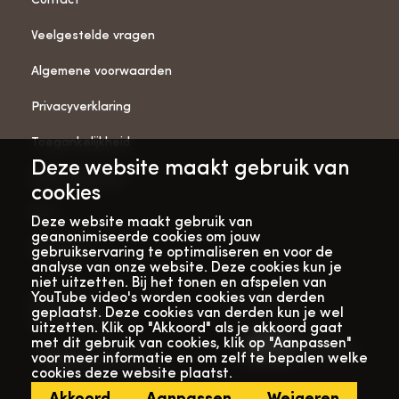
Contact
Veelgestelde vragen
Algemene voorwaarden
Privacyverklaring
Toegankelijkheid
Deze website maakt gebruik van
ANBI-gegevens
cookies
Pers
Deze website maakt gebruik van
geanonimiseerde cookies om jouw
Vacatures
gebruikservaring te optimaliseren en voor de
analyse van onze website. Deze cookies kun je
niet uitzetten. Bij het tonen en afspelen van
YouTube video's worden cookies van derden
Bekijk onze
Met dank aan
geplaatst. Deze cookies van derden kun je wel
verhalenwebsite
uitzetten. Klik op "Akkoord" als je akkoord gaat
met dit gebruik van cookies, klik op "Aanpassen"
voor meer informatie en om zelf te bepalen welke
cookies deze website plaatst.