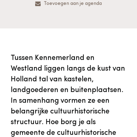
Veelgestelde vragen
Jaarstukken
Toevoegen aan je agenda
Museumplatform Zuid-Holland
Ons team
Vacatures
Collectiebeheer
Over de Monumentenwacht
Tarieven
Geschiedenis van Zuid-Holland
Tussen Kennemerland en
Algemene voorwaarden
Westland liggen langs de kust van
Voorpagina Monumentenwacht
Ervenconsulent
Holland tal van kastelen,
landgoederen en buitenplaatsen.
Bekijk meer over ons
In samenhang vormen ze een
Bekijk alle diensten
belangrijke cultuurhistorische
structuur. Hoe borg je als
gemeente de cultuurhistorische