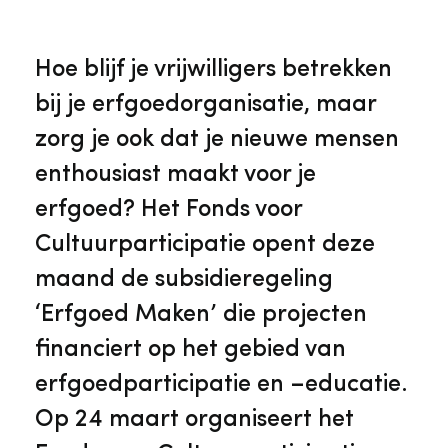
Veelgestelde vragen
Jaarstukken
Museumplatform Zuid-Holland
Hoe blijf je vrijwilligers betrekken
Ons team
Vacatures
bij je erfgoedorganisatie, maar
Collectiebeheer
zorg je ook dat je nieuwe mensen
Over de Monumentenwacht
Tarieven
enthousiast maakt voor je
Geschiedenis van Zuid-Holland
erfgoed? Het Fonds voor
Algemene voorwaarden
Cultuurparticipatie opent deze
Voorpagina Monumentenwacht
Ervenconsulent
maand de subsidieregeling
‘Erfgoed Maken’ die projecten
Bekijk meer over ons
Bekijk alle diensten
financiert op het gebied van
erfgoedparticipatie en –educatie.
Op 24 maart organiseert het