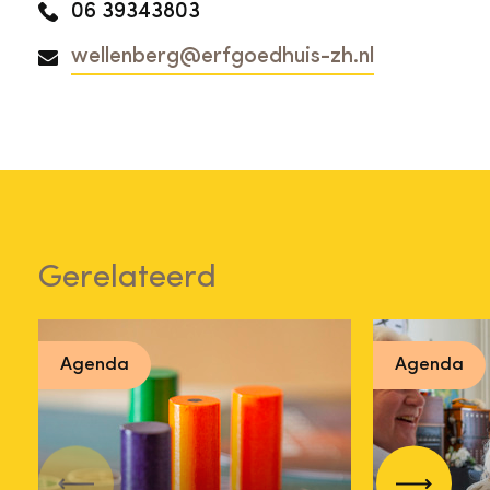
06 39343803
wellenberg@erfgoedhuis-zh.nl
Gerelateerd
Agenda
Agenda
Expedit
Gezicht