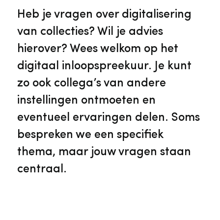
Veelgestelde vragen
Jaarstukken
Heb je vragen over digitalisering
Museumplatform Zuid-Holland
van collecties? Wil je advies
Ons team
Vacatures
hierover? Wees welkom op het
Collectiebeheer
digitaal inloopspreekuur. Je kunt
Over de Monumentenwacht
Tarieven
zo ook collega’s van andere
Geschiedenis van Zuid-Holland
instellingen ontmoeten en
Algemene voorwaarden
eventueel ervaringen delen. Soms
Voorpagina Monumentenwacht
Ervenconsulent
bespreken we een specifiek
thema, maar jouw vragen staan
Bekijk meer over ons
centraal.
Bekijk alle diensten