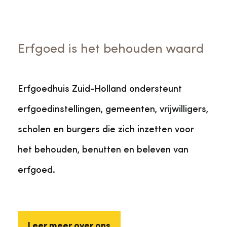
Veelgestelde vragen
Jaarstukken
Museumplatform Zuid-Holland
Ons team
Vacatures
Erfgoed is het behouden waard
Collectiebeheer
Over de Monumentenwacht
Tarieven
Geschiedenis van Zuid-Holland
Erfgoedhuis Zuid-Holland ondersteunt
erfgoedinstellingen, gemeenten, vrijwilligers,
Algemene voorwaarden
Voorpagina Monumentenwacht
Ervenconsulent
scholen en burgers die zich inzetten voor
het behouden, benutten en beleven van
Bekijk meer over ons
erfgoed.
Bekijk alle diensten
Leer meer over ons