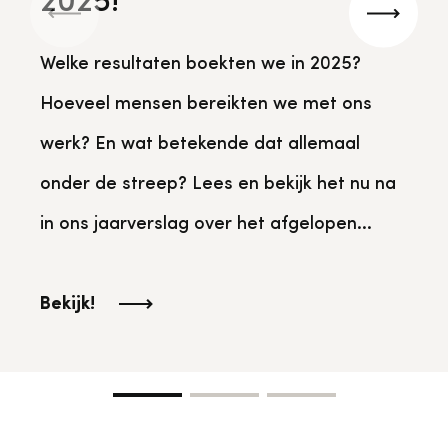
2025!
Bekijk alle thema's
Vorige
Volgen
Provinciaal Steunpunt Cultureel Erfgoed
Welke resultaten boekten we in 2025?
Hoeveel mensen bereikten we met ons
Ergoedvrijwilligersprijs
werk? En wat betekende dat allemaal
onder de streep? Lees en bekijk het nu na
Advies en ondersteuning voor
Thema's
vrijwilligers
Aanvraagformulier
Onze medewerkers
in ons jaarverslag over het afgelopen...
Downloads en nieuwsbrieven
Bekijk!
Contact
Advies en ondersteuning voor
Tarieven en algemene voorwaarden
Raad van Toezicht
erfgoedinstellingen en musea