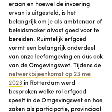
Veelgestelde vragen
Jaarstukken
eraan en hoewel de invoering
Museumplatform Zuid-Holland
ervan is uitgesteld, is het
Ons team
Vacatures
belangrijk om je als ambtenaar of
Collectiebeheer
beleidsmaker alvast goed voor te
Over de Monumentenwacht
Tarieven
bereiden. Ruimtelijk erfgoed
Geschiedenis van Zuid-Holland
vormt een belangrijk onderdeel
Algemene voorwaarden
van onze leefomgeving en dus ook
Voorpagina Monumentenwacht
Ervenconsulent
van de Omgevingswet. Tijdens de
netwerkbijeenkomst op 23 mei
Bekijk meer over ons
2023
in Rotterdam werd
Bekijk alle diensten
besproken welke rol erfgoed
speelt in de Omgevingswet en hoe
zaken als participatie, provinciaal