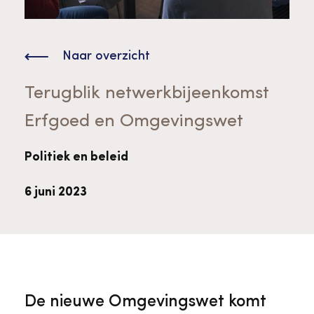
Bekijk alle thema's
Provinciaal Steunpunt Cultureel Erfgoed
Naar overzicht
Ergoedvrijwilligersprijs
Terugblik netwerkbijeenkomst
Erfgoed en Omgevingswet
Advies en ondersteuning voor
Thema's
vrijwilligers
Aanvraagformulier
Onze medewerkers
Politiek en beleid
Downloads en nieuwsbrieven
6 juni 2023
Contact
Advies en ondersteuning voor
Tarieven en algemene voorwaarden
Raad van Toezicht
erfgoedinstellingen en musea
De nieuwe Omgevingswet komt